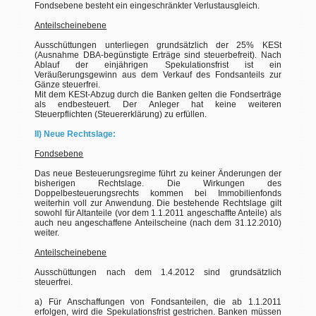
Fondsebene besteht ein eingeschränkter Verlustausgleich.
Anteilscheinebene
Ausschüttungen unterliegen grundsätzlich der 25% KESt
(Ausnahme DBA-begünstigte Erträge sind steuerbefreit). Nach
Ablauf der einjährigen Spekulationsfrist ist ein
Veräußerungsgewinn aus dem Verkauf des Fondsanteils zur
Gänze steuerfrei.
Mit dem KESt-Abzug durch die Banken gelten die Fondserträge
als endbesteuert. Der Anleger hat keine weiteren
Steuerpflichten (Steuererklärung) zu erfüllen.
II) Neue Rechtslage:
Fondsebene
Das neue Besteuerungsregime führt zu keiner Änderungen der
bisherigen Rechtslage. Die Wirkungen des
Doppelbesteuerungsrechts kommen bei Immobilienfonds
weiterhin voll zur Anwendung. Die bestehende Rechtslage gilt
sowohl für Altanteile (vor dem 1.1.2011 angeschaffte Anteile) als
auch neu angeschaffene Anteilscheine (nach dem 31.12.2010)
weiter.
Anteilscheinebene
Ausschüttungen nach dem 1.4.2012 sind grundsätzlich
steuerfrei.
a) Für Anschaffungen von Fondsanteilen, die ab 1.1.2011
erfolgen, wird die Spekulationsfrist gestrichen. Banken müssen