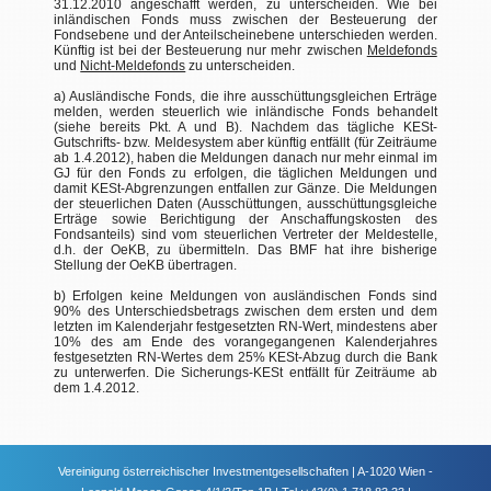
31.12.2010 angeschafft werden, zu unterscheiden. Wie bei
inländischen Fonds muss zwischen der Besteuerung der
Fondsebene und der Anteilscheinebene unterschieden werden.
Künftig ist bei der Besteuerung nur mehr zwischen
Meldefonds
und
Nicht-Meldefonds
zu unterscheiden.
a) Ausländische Fonds, die ihre ausschüttungsgleichen Erträge
melden, werden steuerlich wie inländische Fonds behandelt
(siehe bereits Pkt. A und B). Nachdem das tägliche KESt-
Gutschrifts- bzw. Meldesystem aber künftig entfällt (für Zeiträume
ab 1.4.2012), haben die Meldungen danach nur mehr einmal im
GJ für den Fonds zu erfolgen, die täglichen Meldungen und
damit KESt-Abgrenzungen entfallen zur Gänze. Die Meldungen
der steuerlichen Daten (Ausschüttungen, ausschüttungsgleiche
Erträge sowie Berichtigung der Anschaffungskosten des
Fondsanteils) sind vom steuerlichen Vertreter der Meldestelle,
d.h. der OeKB, zu übermitteln. Das BMF hat ihre bisherige
Stellung der OeKB übertragen.
b) Erfolgen keine Meldungen von ausländischen Fonds sind
90% des Unterschiedsbetrags zwischen dem ersten und dem
letzten im Kalenderjahr festgesetzten RN-Wert, mindestens aber
10% des am Ende des vorangegangenen Kalenderjahres
festgesetzten RN-Wertes dem 25% KESt-Abzug durch die Bank
zu unterwerfen. Die Sicherungs-KESt entfällt für Zeiträume ab
dem 1.4.2012.
Vereinigung österreichischer Investmentgesellschaften | A-1020 Wien -