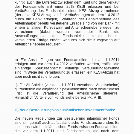
künftig auch die Differenz zwischen dem Kauf und dem Verkauf
der Fondsanteile mit einer 25% KESt erfassen und bei
Veräußerung des Fondsanteils einen KESt-Abzug vornehmen
(der erste KESt-Abzug soll für Veräußerungen ab dem 1.4.2012
durch die Bank erfolgen). Während der Behalteperiode des
Anteilinhaber bereits versteuerte Erträge sind von der Bank mit
einem allfälligen Kursgewinn auf Anteilscheinebene gegen zu
verrechnen (dabei werden von der Bank die
Anschaffungskosten der Fondsanteile um die bereits
versteuerten Erträge erhöht, wodurch sich die Kursgewinn auf
Anteilscheinebene reduziert).
b) Für Anschaffungen von Fondsanteilen, die ab 1.1.2011
erfolgen und vor dem 1.4.2012 veräußert werden, entfällt die
einjährige Spekulationsfrist. Allfällige Veräußerungsgewinne
sind im Wege der Veranlagung zu erfassen, ein KESt-Abzug hat
aber noch nicht zu erfolgen.
c) Für Alt-Anteile (vor dem 1.1.2011 erworbene Anteilscheine)
gilt weiterhin die einjährige Spekulationsfrist. Nach Ablauf dieser
Frist ist die Veräußerung der Anteilscheine steuerfrei.
Hinsichtlich Vorteile von Fonds siehe bereits Pkt. A, III.
C) Neue Besteuerung von ausländischen Investmentfonds:
Die neuen Regelungen zur Besteuerung inländischer Fonds
sind sinngemäß auch auf ausländische Fonds anzuwenden. Es
ist ebenso wie bei inländischen Fonds zwischen Fondsanteilen,
die vor dem 1.1.2011 und Fondsanteilen, die nach dem