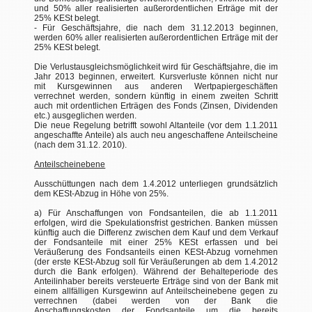
und 50% aller realisierten außerordentlichen Erträge mit der
25% KESt belegt.
- Für Geschäftsjahre, die nach dem 31.12.2013 beginnen,
werden 60% aller realisierten außerordentlichen Erträge mit der
25% KESt belegt.
Die Verlustausgleichsmöglichkeit wird für Geschäftsjahre, die im
Jahr 2013 beginnen, erweitert. Kursverluste können nicht nur
mit Kursgewinnen aus anderen Wertpapiergeschäften
verrechnet werden, sondern künftig in einem zweiten Schritt
auch mit ordentlichen Erträgen des Fonds (Zinsen, Dividenden
etc.) ausgeglichen werden.
Die neue Regelung betrifft sowohl Altanteile (vor dem 1.1.2011
angeschaffte Anteile) als auch neu angeschaffene Anteilscheine
(nach dem 31.12. 2010).
Anteilscheinebene
Ausschüttungen nach dem 1.4.2012 unterliegen grundsätzlich
dem KESt-Abzug in Höhe von 25%.
a) Für Anschaffungen von Fondsanteilen, die ab 1.1.2011
erfolgen, wird die Spekulationsfrist gestrichen. Banken müssen
künftig auch die Differenz zwischen dem Kauf und dem Verkauf
der Fondsanteile mit einer 25% KESt erfassen und bei
Veräußerung des Fondsanteils einen KESt-Abzug vornehmen
(der erste KESt-Abzug soll für Veräußerungen ab dem 1.4.2012
durch die Bank erfolgen). Während der Behalteperiode des
Anteilinhaber bereits versteuerte Erträge sind von der Bank mit
einem allfälligen Kursgewinn auf Anteilscheinebene gegen zu
verrechnen (dabei werden von der Bank die
Anschaffungskosten der Fondsanteile um die bereits