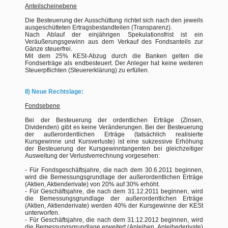
Anteilscheinebene
Die Besteuerung der Ausschüttung richtet sich nach den jeweils
ausgeschütteten Ertragsbestandteilen (Transparenz).
Nach Ablauf der einjährigen Spekulationsfrist ist ein
Veräußerungsgewinn aus dem Verkauf des Fondsanteils zur
Gänze steuerfrei.
Mit dem 25% KESt-Abzug durch die Banken gelten die
Fondserträge als endbesteuert. Der Anleger hat keine weiteren
Steuerpflichten (Steuererklärung) zu erfüllen.
II) Neue Rechtslage:
Fondsebene
Bei der Besteuerung der ordentlichen Erträge (Zinsen,
Dividenden) gibt es keine Veränderungen. Bei der Besteuerung
der außerordentlichen Erträge (tatsächlich realisierte
Kursgewinne und Kursverluste) ist eine sukzessive Erhöhung
der Besteuerung der Kursgewinntangenten bei gleichzeitiger
Ausweitung der Verlustverrechnung vorgesehen:
- Für Fondsgeschäftsjahre, die nach dem 30.6.2011 beginnen,
wird die Bemessungsgrundlage der außerordentlichen Erträge
(Aktien, Aktienderivate) von 20% auf 30% erhöht.
- Für Geschäftsjahre, die nach dem 31.12.2011 beginnen, wird
die Bemessungsgrundlage der außerordentlichen Erträge
(Aktien, Aktienderivate) werden 40% der Kursgewinne der KESt
unterworfen.
- Für Geschäftsjahre, die nach dem 31.12.2012 beginnen, wird
die Bemessungsgrundlage erweitert (Anleihen, Anleihederivate)