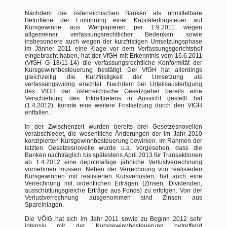
Nachdem die österreichischen Banken als unmittelbare
Betroffene der Einführung einer Kapitalertragsteuer auf
Kursgewinne aus Wertpapieren per 1.9.2011 wegen
allgemeiner verfassungsrechtlicher Bedenken sowie
insbesondere auch wegen der kurzfristigen Umsetzungsphase
im Jänner 2011 eine Klage vor dem Verfassungsgerichtshof
eingebracht haben, hat der VfGH mit Erkenntnis vom 16.6.2011
(VfGH G 18/11-14) die verfassungsrechtliche Konformität der
Kursgewinnbesteuerung bestätigt. Der VfGH hat allerdings
gleichzeitig die Kurzfristigkeit der Umsetzung als
verfassungswidrig erachtet. Nachdem bei Urteilsausfertigung
des VfGH der österreichische Gesetzgeber bereits eine
Verschiebung des Inkrafttretens in Aussicht gestellt hat
(1.4.2012), konnte eine weitere Fristsetzung durch den VfGH
entfallen.
In der Zwischenzeit wurden bereits drei Gesetzesnovellen
verabschiedet, die wesentliche Änderungen der im Jahr 2010
konzipierten Kursgewinnbesteuerung bewirken. Im Rahmen der
letzten Gesetzesnovelle wurde u.a. vorgesehen, dass die
Banken nachträglich bis spätestens April 2013 für Transaktionen
ab 1.4.2012 eine depotmäßige jährliche Verlustverrechnung
vornehmen müssen. Neben der Verrechnung von realisierten
Kursgewinnen mit realisierten Kursverlusten, hat auch eine
Verrechnung mit ordentlichen Erträgen (Zinsen, Dividenden,
ausschüttungsgleiche Erträge aus Fonds) zu erfolgen. Von der
Verlustverrechnung ausgenommen sind Zinsen aus
Spareinlagen.
Die VÖIG hat sich im Jahr 2011 sowie zu Beginn 2012 sehr
intensiv mit der Kursgewinnbesteuerung betreffend