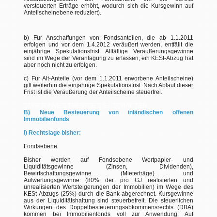
versteuerten Erträge erhöht, wodurch sich die Kursgewinn auf
Anteilscheinebene reduziert).
b) Für Anschaffungen von Fondsanteilen, die ab 1.1.2011
erfolgen und vor dem 1.4.2012 veräußert werden, entfällt die
einjährige Spekulationsfrist. Allfällige Veräußerungsgewinne
sind im Wege der Veranlagung zu erfassen, ein KESt-Abzug hat
aber noch nicht zu erfolgen.
c) Für Alt-Anteile (vor dem 1.1.2011 erworbene Anteilscheine)
gilt weiterhin die einjährige Spekulationsfrist. Nach Ablauf dieser
Frist ist die Veräußerung der Anteilscheine steuerfrei.
SCHE R INVE S TMENTGE S E L SCHAF T EN
B) Neue Besteuerung von inländischen offenen
Immobilienfonds
I) Rechtslage bisher:
Fondsebene
Bisher werden auf Fondsebene Wertpapier- und
Liquiditätsgewinne (Zinsen, Dividenden),
Bewirtschaftungsgewinne (Mieterträge) und
Aufwertungsgewinne (80% der pro GJ realisierten und
unrealisierten Wertsteigerungen der Immobilien) im Wege des
KESt-Abzugs (25%) durch die Bank abgerechnet. Kursgewinne
aus der Liquiditätshaltung sind steuerbefreit. Die steuerlichen
Wirkungen des Doppelbesteuerungsabkommensrechts (DBA)
kommen bei Immobilienfonds voll zur Anwendung. Auf