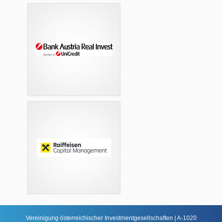
Vereinigung österreichischer Investmentgesellschaften | A-1020