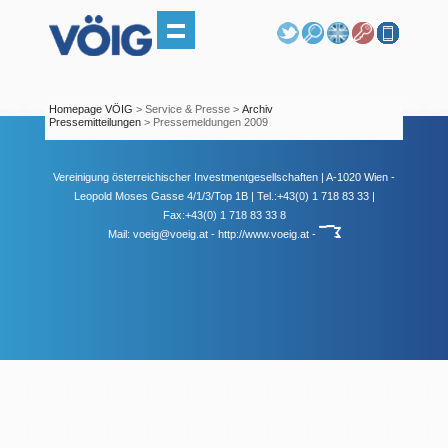
Homepage VÖIG
> Service & Presse >
Archiv
Pressemitteilungen
> Pressemeldungen 2009
Vereinigung österreichischer Investmentgesellschaften | A-1020 Wien -
Leopold Moses Gasse 4/1/3/Top 1B | Tel.:+43(0) 1 718 83 33 |
Fax:+43(0) 1 718 83 33 8
Mail:
voeig@voeig.at
-
http://www.voeig.at
-