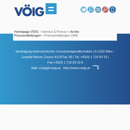
Homepage VÖIG
> Service & Presse >
Archiv
Pressemitteilungen
> Pressemeldungen 2006
Vereinigung österreichischer Investmentgesellschaften | A-1020 Wien -
Leopold Moses Gasse 4/1/3/Top 1B | Tel.:+43(0) 1 718 83 33 |
Fax:+43(0) 1 718 83 33 8
Mail:
voeig@voeig.at
-
http://www.voeig.at
-